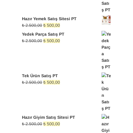
Hazır Yemek Satış Sitesi PT
Orijinal
Şu
₺
2.500,00
₺
500,00
fiyat:
andaki
Yedek Parça Satış PT
₺ 2.500,00.
fiyat:
Orijinal
Şu
₺
2.500,00
₺
500,00
₺ 500,00.
fiyat:
andaki
₺ 2.500,00.
fiyat:
₺ 500,00.
Tek Ürün Satış PT
Orijinal
Şu
₺
2.500,00
₺
500,00
fiyat:
andaki
₺ 2.500,00.
fiyat:
₺ 500,00.
Hazır Giyim Satış Sitesi PT
Orijinal
Şu
₺
2.500,00
₺
500,00
fiyat:
andaki