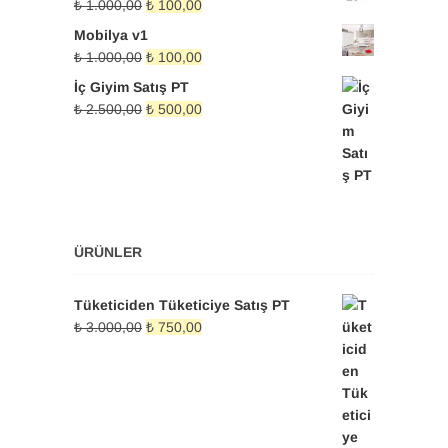
Orijinal
Şu
₺
1.000,00
₺
100,00
₺ 100,00.
fiyat:
andaki
Mobilya v1
₺ 1.000,00.
fiyat:
Orijinal
Şu
₺
1.000,00
₺
100,00
₺ 100,00.
fiyat:
andaki
İç Giyim Satış PT
₺ 1.000,00.
fiyat:
Orijinal
Şu
₺
2.500,00
₺
500,00
₺ 100,00.
fiyat:
andaki
₺ 2.500,00.
fiyat:
₺ 500,00.
ÜRÜNLER
Tüketiciden Tüketiciye Satış PT
Orijinal
Şu
₺
3.000,00
₺
750,00
fiyat:
andaki
₺ 3.000,00.
fiyat:
₺ 750,00.