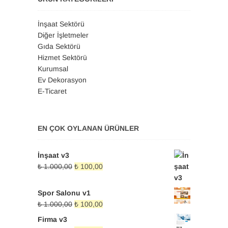
İnşaat Sektörü
Diğer İşletmeler
Gıda Sektörü
Hizmet Sektörü
Kurumsal
Ev Dekorasyon
E-Ticaret
EN ÇOK OYLANAN ÜRÜNLER
İnşaat v3
Orijinal
Şu
₺
1.000,00
₺
100,00
fiyat:
andaki
₺ 1.000,00.
fiyat:
Spor Salonu v1
₺ 100,00.
Orijinal
Şu
₺
1.000,00
₺
100,00
fiyat:
andaki
Firma v3
₺ 1.000,00.
fiyat: