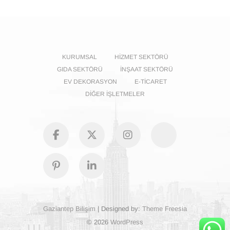
KURUMSAL
HIZMET SEKTÖRÜ
GIDA SEKTÖRÜ
İNŞAAT SEKTÖRÜ
EV DEKORASYON
E-TICARET
DIĞER İŞLETMELER
facebook
Twitter
Instagram
GooglePl
Pinterest
Linkedin
Gaziantep Bilişim
| Designed by:
Theme Freesia
© 2026
WordPress