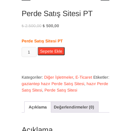
Perde Satış Sitesi PT
Orijinal
Şu
₺
2.500,00
₺
500,00
fiyat:
andaki
₺ 2.500,00.
fiyat:
Perde Satış Sitesi PT
₺ 500,00.
Perde
Sepete Ekle
Satış
Sitesi
PT
adet
Kategoriler:
Diğer İşletmeler
,
E-Ticaret
Etiketler:
gaziantep hazır Perde Satış Sitesi
,
hazır Perde
Satış Sitesi
,
Perde Satış Sitesi
Açıklama
Değerlendirmeler (0)
Açıklama