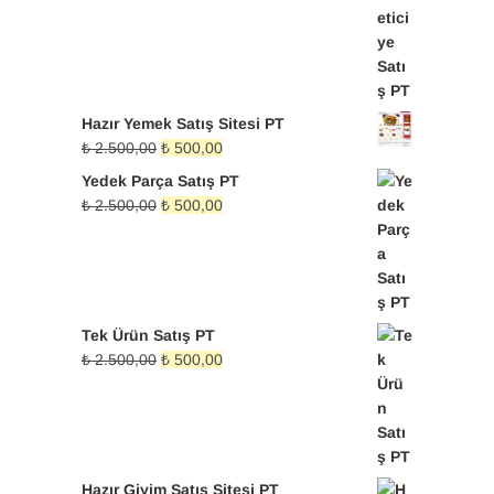
Hazır Yemek Satış Sitesi PT
Orijinal
Şu
₺
2.500,00
₺
500,00
fiyat:
andaki
Yedek Parça Satış PT
₺ 2.500,00.
fiyat:
Orijinal
Şu
₺
2.500,00
₺
500,00
₺ 500,00.
fiyat:
andaki
₺ 2.500,00.
fiyat:
₺ 500,00.
Tek Ürün Satış PT
Orijinal
Şu
₺
2.500,00
₺
500,00
fiyat:
andaki
₺ 2.500,00.
fiyat:
₺ 500,00.
Hazır Giyim Satış Sitesi PT