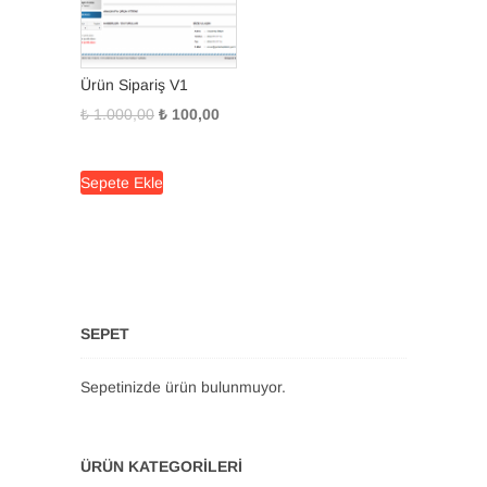
Ürün Sipariş V1
Orijinal
Şu
₺
1.000,00
₺
100,00
fiyat:
andaki
₺ 1.000,00.
fiyat:
Sepete Ekle
₺ 100,00.
SEPET
Sepetinizde ürün bulunmuyor.
ÜRÜN KATEGORILERI