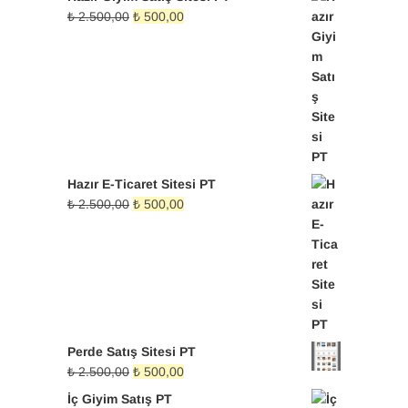
Orijinal
Şu
₺
2.500,00
₺
500,00
fiyat:
andaki
₺ 2.500,00.
fiyat:
₺ 500,00.
Hazır E-Ticaret Sitesi PT
Orijinal
Şu
₺
2.500,00
₺
500,00
fiyat:
andaki
₺ 2.500,00.
fiyat:
₺ 500,00.
Perde Satış Sitesi PT
Orijinal
Şu
₺
2.500,00
₺
500,00
fiyat:
andaki
İç Giyim Satış PT