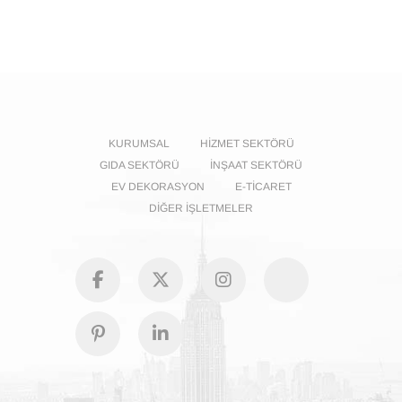
KURUMSAL
HIZMET SEKTÖRÜ
GIDA SEKTÖRÜ
İNŞAAT SEKTÖRÜ
EV DEKORASYON
E-TICARET
DIĞER İŞLETMELER
facebook
Twitter
Instagram
GooglePl
Pinterest
Linkedin