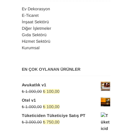
Ev Dekorasyon
E-Ticaret
İnşaat Sektörü
Diğer İşletmeler
Gıda Sektörü
Hizmet Sektörü
Kurumsal
EN ÇOK OYLANAN ÜRÜNLER
Avukatlık v1
Orijinal
Şu
₺
1.000,00
₺
100,00
fiyat:
andaki
Otel v1
₺ 1.000,00.
fiyat:
Orijinal
Şu
₺
1.000,00
₺
100,00
₺ 100,00.
fiyat:
andaki
Tüketiciden Tüketiciye Satış PT
₺ 1.000,00.
fiyat:
Orijinal
Şu
₺
3.000,00
₺
750,00
₺ 100,00.
fiyat:
andaki