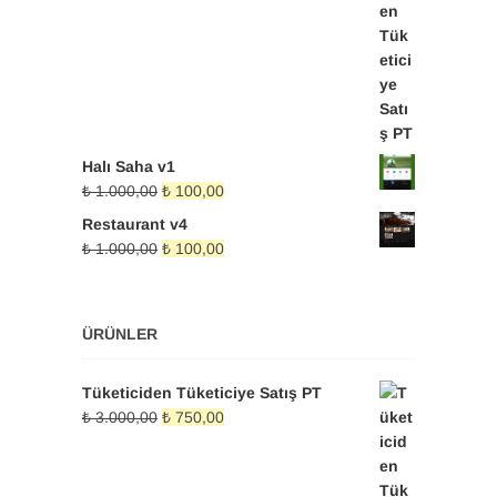
₺ 3.000,00.
fiyat:
₺ 750,00.
Halı Saha v1
Orijinal
Şu
₺
1.000,00
₺
100,00
fiyat:
andaki
Restaurant v4
₺ 1.000,00.
fiyat:
Orijinal
Şu
₺
1.000,00
₺
100,00
₺ 100,00.
fiyat:
andaki
₺ 1.000,00.
fiyat:
₺ 100,00.
ÜRÜNLER
Tüketiciden Tüketiciye Satış PT
Orijinal
Şu
₺
3.000,00
₺
750,00
fiyat:
andaki
₺ 3.000,00.
fiyat:
₺ 750,00.