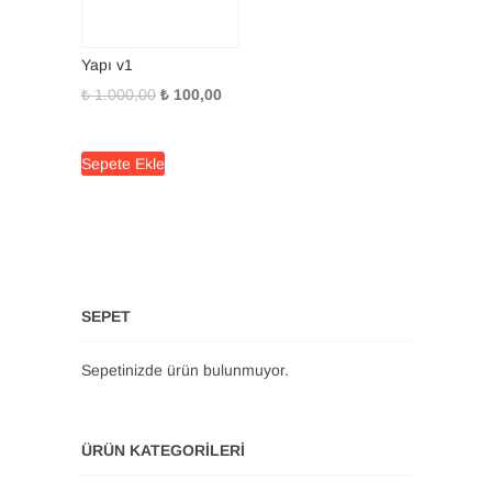
Yapı v1
Orijinal
Şu
₺
1.000,00
₺
100,00
fiyat:
andaki
₺ 1.000,00.
fiyat:
Sepete Ekle
₺ 100,00.
SEPET
Sepetinizde ürün bulunmuyor.
ÜRÜN KATEGORILERI