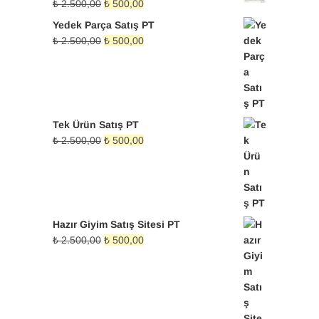
Orijinal
Şu
₺
2.500,00
₺
500,00
fiyat:
andaki
Yedek Parça Satış PT
₺ 2.500,00.
fiyat:
Orijinal
Şu
₺
2.500,00
₺
500,00
₺ 500,00.
fiyat:
andaki
₺ 2.500,00.
fiyat:
₺ 500,00.
Tek Ürün Satış PT
Orijinal
Şu
₺
2.500,00
₺
500,00
fiyat:
andaki
₺ 2.500,00.
fiyat:
₺ 500,00.
Hazır Giyim Satış Sitesi PT
Orijinal
Şu
₺
2.500,00
₺
500,00
fiyat:
andaki
₺ 2.500,00.
fiyat:
₺ 500,00.