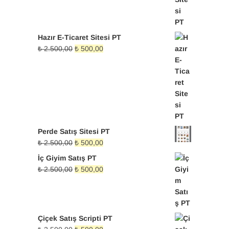
Hazır E-Ticaret Sitesi PT
Orijinal
Şu
₺
2.500,00
₺
500,00
fiyat:
andaki
₺ 2.500,00.
fiyat:
₺ 500,00.
Perde Satış Sitesi PT
Orijinal
Şu
₺
2.500,00
₺
500,00
fiyat:
andaki
İç Giyim Satış PT
₺ 2.500,00.
fiyat:
Orijinal
Şu
₺
2.500,00
₺
500,00
₺ 500,00.
fiyat:
andaki
₺ 2.500,00.
fiyat:
₺ 500,00.
Çiçek Satış Scripti PT
Orijinal
Şu