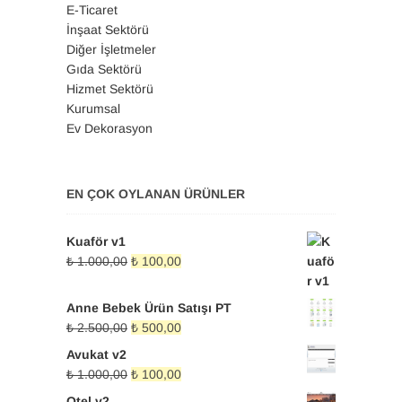
E-Ticaret
İnşaat Sektörü
Diğer İşletmeler
Gıda Sektörü
Hizmet Sektörü
Kurumsal
Ev Dekorasyon
EN ÇOK OYLANAN ÜRÜNLER
Kuaför v1
Orijinal
Şu
₺
1.000,00
₺
100,00
fiyat:
andaki
₺ 1.000,00.
fiyat:
Anne Bebek Ürün Satışı PT
₺ 100,00.
Orijinal
Şu
₺
2.500,00
₺
500,00
fiyat:
andaki
Avukat v2
₺ 2.500,00.
fiyat:
Orijinal
Şu
₺
1.000,00
₺
100,00
₺ 500,00.
fiyat:
andaki
Otel v2