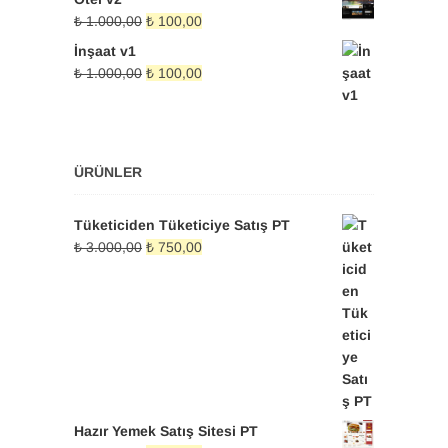
₺ 1.000,00.
fiyat:
Orijinal
Şu
₺
1.000,00
₺
100,00
₺ 100,00.
fiyat:
andaki
İnşaat v1
₺ 1.000,00.
fiyat:
Orijinal
Şu
₺
1.000,00
₺
100,00
₺ 100,00.
fiyat:
andaki
₺ 1.000,00.
fiyat:
₺ 100,00.
ÜRÜNLER
Tüketiciden Tüketiciye Satış PT
Orijinal
Şu
₺
3.000,00
₺
750,00
fiyat:
andaki
₺ 3.000,00.
fiyat:
₺ 750,00.
Hazır Yemek Satış Sitesi PT