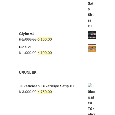
₺ 500,00.
Giyim v1
Orijinal
Şu
₺
1.000,00
₺
100,00
fiyat:
andaki
Pide v1
₺ 1.000,00.
fiyat:
Orijinal
Şu
₺
1.000,00
₺
100,00
₺ 100,00.
fiyat:
andaki
₺ 1.000,00.
fiyat:
₺ 100,00.
ÜRÜNLER
Tüketiciden Tüketiciye Satış PT
Orijinal
Şu
₺
3.000,00
₺
750,00
fiyat:
andaki
₺ 3.000,00.
fiyat:
₺ 750,00.