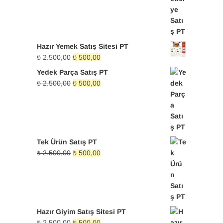
Hazır Yemek Satış Sitesi PT
Orijinal
Şu
₺
2.500,00
₺
500,00
fiyat:
andaki
Yedek Parça Satış PT
₺ 2.500,00.
fiyat:
Orijinal
Şu
₺
2.500,00
₺
500,00
₺ 500,00.
fiyat:
andaki
₺ 2.500,00.
fiyat:
₺ 500,00.
Tek Ürün Satış PT
Orijinal
Şu
₺
2.500,00
₺
500,00
fiyat:
andaki
₺ 2.500,00.
fiyat:
₺ 500,00.
Hazır Giyim Satış Sitesi PT
Orijinal
Şu
₺
2.500,00
₺
500,00