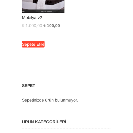
Mobilya v2
Orijinal
Şu
₺
1.000,00
₺
100,00
fiyat:
andaki
₺ 1.000,00.
fiyat:
Sepete Ekle
₺ 100,00.
SEPET
Sepetinizde ürün bulunmuyor.
ÜRÜN KATEGORILERI