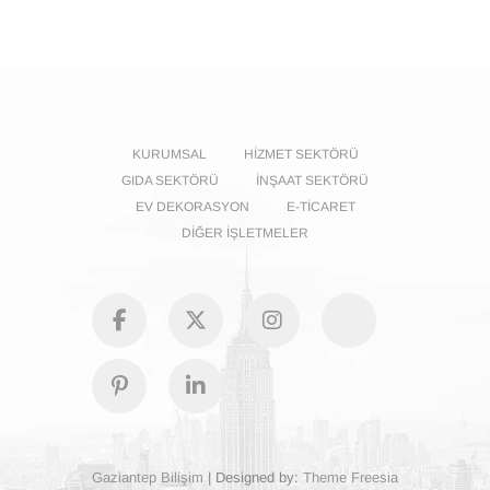
KURUMSAL
HIZMET SEKTÖRÜ
GIDA SEKTÖRÜ
İNŞAAT SEKTÖRÜ
EV DEKORASYON
E-TICARET
DIĞER İŞLETMELER
facebook
Twitter
Instagram
GooglePl
Pinterest
Linkedin
Gaziantep Bilişim
| Designed by:
Theme Freesia