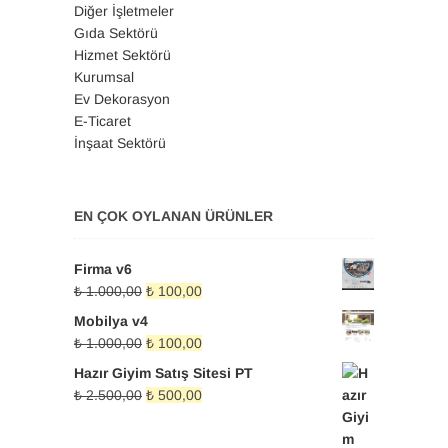
Diğer İşletmeler
Gıda Sektörü
Hizmet Sektörü
Kurumsal
Ev Dekorasyon
E-Ticaret
İnşaat Sektörü
EN ÇOK OYLANAN ÜRÜNLER
Firma v6
Orijinal
Şu
₺
1.000,00
₺
100,00
fiyat:
andaki
Mobilya v4
₺ 1.000,00.
fiyat:
Orijinal
Şu
₺
1.000,00
₺
100,00
₺ 100,00.
fiyat:
andaki
Hazır Giyim Satış Sitesi PT
₺ 1.000,00.
fiyat:
Orijinal
Şu
₺
2.500,00
₺
500,00
₺ 100,00.
fiyat:
andaki
₺ 2.500,00.
fiyat: