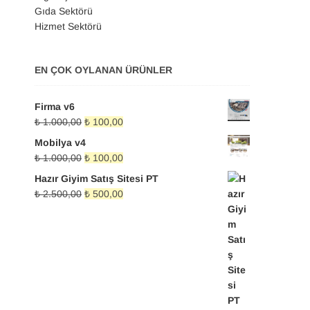
Gıda Sektörü
Hizmet Sektörü
EN ÇOK OYLANAN ÜRÜNLER
Firma v6
Orijinal
Şu
₺
1.000,00
₺
100,00
fiyat:
andaki
Mobilya v4
₺ 1.000,00.
fiyat:
Orijinal
Şu
₺
1.000,00
₺
100,00
₺ 100,00.
fiyat:
andaki
Hazır Giyim Satış Sitesi PT
₺ 1.000,00.
fiyat:
Orijinal
Şu
₺
2.500,00
₺
500,00
₺ 100,00.
fiyat:
andaki
₺ 2.500,00.
fiyat:
₺ 500,00.