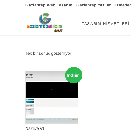
Skip
Gaziantep Web Tasarım
Gaziantep Yazılım Hizmetler
to
content
Gaziantep Bil
TEKNOLOJI DANIŞMANINIZ
TASARIM HIZMETLERI
Tek bir sonuç gösteriliyor
İndirim!
Nakliye v1