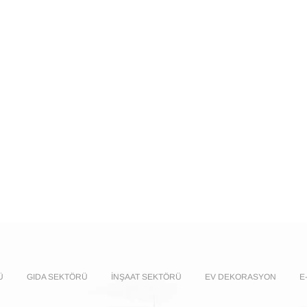
Ü
GIDA SEKTÖRÜ
İNŞAAT SEKTÖRÜ
EV DEKORASYON
E