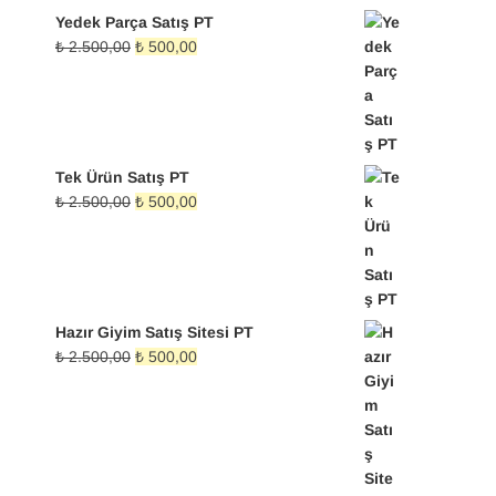
fiyat:
andaki
Yedek Parça Satış PT
₺ 2.500,00.
fiyat:
Orijinal
Şu
₺
2.500,00
₺
500,00
₺ 500,00.
fiyat:
andaki
₺ 2.500,00.
fiyat:
₺ 500,00.
Tek Ürün Satış PT
Orijinal
Şu
₺
2.500,00
₺
500,00
fiyat:
andaki
₺ 2.500,00.
fiyat:
₺ 500,00.
Hazır Giyim Satış Sitesi PT
Orijinal
Şu
₺
2.500,00
₺
500,00
fiyat:
andaki
₺ 2.500,00.
fiyat:
₺ 500,00.