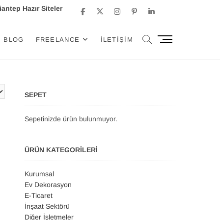
antep Hazır Siteler
facebook
Twitter
Instagram
GooglePlus
Pinterest
Linkedin
M
BLOG
FREELANCE
İLETIŞIM
e
n
u
B
u
SEPET
t
t
Sepetinizde ürün bulunmuyor.
o
n
ÜRÜN KATEGORILERI
Kurumsal
Ev Dekorasyon
E-Ticaret
İnşaat Sektörü
Diğer İşletmeler