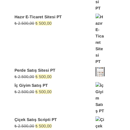
Hazır E-Ticaret Sitesi PT
Orijinal
Şu
₺
2.500,00
₺
500,00
fiyat:
andaki
₺ 2.500,00.
fiyat:
₺ 500,00.
Perde Satış Sitesi PT
Orijinal
Şu
₺
2.500,00
₺
500,00
fiyat:
andaki
İç Giyim Satış PT
₺ 2.500,00.
fiyat:
Orijinal
Şu
₺
2.500,00
₺
500,00
₺ 500,00.
fiyat:
andaki
₺ 2.500,00.
fiyat:
₺ 500,00.
Çiçek Satış Scripti PT
Orijinal
Şu
₺
2.500,00
₺
500,00