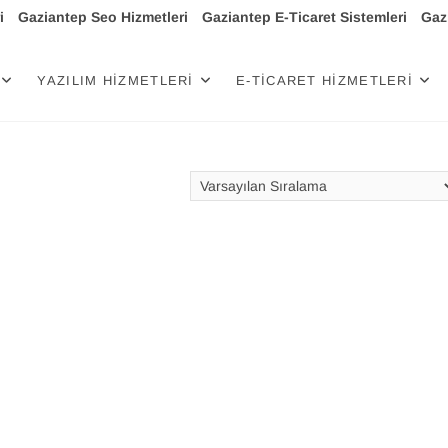
i
Gaziantep Seo Hizmetleri
Gaziantep E-Ticaret Sistemleri
Gazi
işim
YAZILIM HIZMETLERI
E-TICARET HIZMETLERI