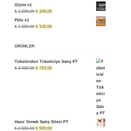
Giyim v1
Orijinal
Şu
₺
1.000,00
₺
100,00
fiyat:
andaki
Pide v1
₺ 1.000,00.
fiyat:
Orijinal
Şu
₺
1.000,00
₺
100,00
₺ 100,00.
fiyat:
andaki
₺ 1.000,00.
fiyat:
₺ 100,00.
ÜRÜNLER
Tüketiciden Tüketiciye Satış PT
Orijinal
Şu
₺
3.000,00
₺
750,00
fiyat:
andaki
₺ 3.000,00.
fiyat:
₺ 750,00.
Hazır Yemek Satış Sitesi PT
Orijinal
Şu
₺
2.500,00
₺
500,00