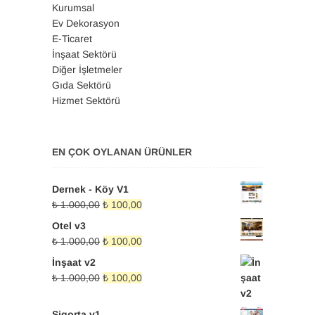
Kurumsal
Ev Dekorasyon
E-Ticaret
İnşaat Sektörü
Diğer İşletmeler
Gıda Sektörü
Hizmet Sektörü
EN ÇOK OYLANAN ÜRÜNLER
Dernek - Köy V1
Orijinal
Şu
₺
1.000,00
₺
100,00
fiyat:
andaki
Otel v3
₺ 1.000,00.
fiyat:
Orijinal
Şu
₺
1.000,00
₺
100,00
₺ 100,00.
fiyat:
andaki
İnşaat v2
₺ 1.000,00.
fiyat:
Orijinal
Şu
₺
1.000,00
₺
100,00
₺ 100,00.
fiyat:
andaki
₺ 1.000,00.
fiyat:
Sigorta v1