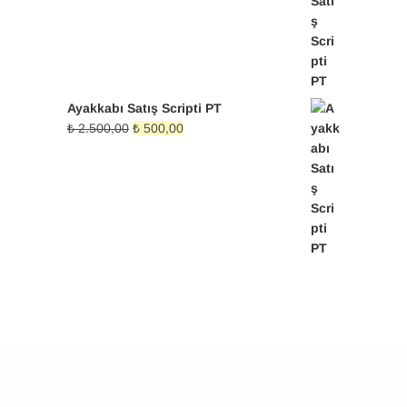
₺ 2.500,00.
fiyat:
₺ 500,00.
Ayakkabı Satış Scripti PT
Orijinal
Şu
₺
2.500,00
₺
500,00
fiyat:
andaki
₺ 2.500,00.
fiyat:
₺ 500,00.