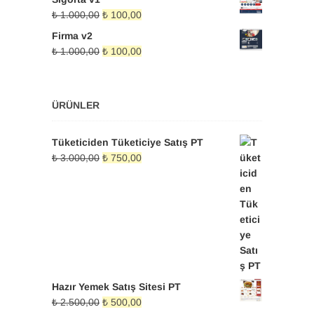
₺ 100,00.
Orijinal
Şu
₺
1.000,00
₺
100,00
fiyat:
andaki
Firma v2
₺ 1.000,00.
fiyat:
Orijinal
Şu
₺
1.000,00
₺
100,00
₺ 100,00.
fiyat:
andaki
₺ 1.000,00.
fiyat:
₺ 100,00.
ÜRÜNLER
Tüketiciden Tüketiciye Satış PT
Orijinal
Şu
₺
3.000,00
₺
750,00
fiyat:
andaki
₺ 3.000,00.
fiyat:
₺ 750,00.
Hazır Yemek Satış Sitesi PT
Orijinal
Şu
₺
2.500,00
₺
500,00