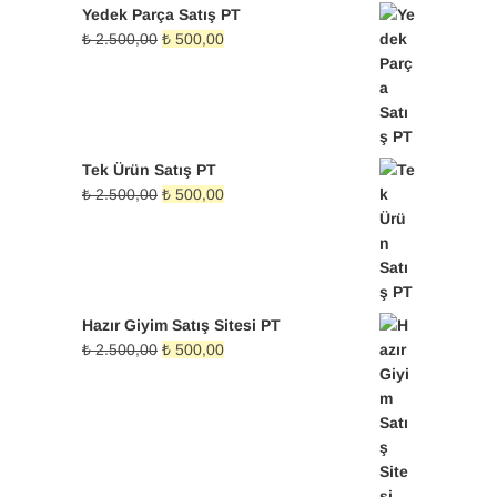
fiyat:
andaki
Yedek Parça Satış PT
₺ 2.500,00.
fiyat:
Orijinal
Şu
₺
2.500,00
₺
500,00
₺ 500,00.
fiyat:
andaki
₺ 2.500,00.
fiyat:
₺ 500,00.
Tek Ürün Satış PT
Orijinal
Şu
₺
2.500,00
₺
500,00
fiyat:
andaki
₺ 2.500,00.
fiyat:
₺ 500,00.
Hazır Giyim Satış Sitesi PT
Orijinal
Şu
₺
2.500,00
₺
500,00
fiyat:
andaki
₺ 2.500,00.
fiyat:
₺ 500,00.