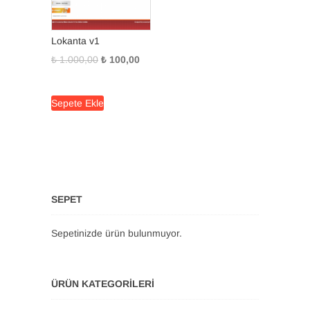
Lokanta v1
Orijinal
Şu
₺
1.000,00
₺
100,00
fiyat:
andaki
₺ 1.000,00.
fiyat:
Sepete Ekle
₺ 100,00.
SEPET
Sepetinizde ürün bulunmuyor.
ÜRÜN KATEGORILERI