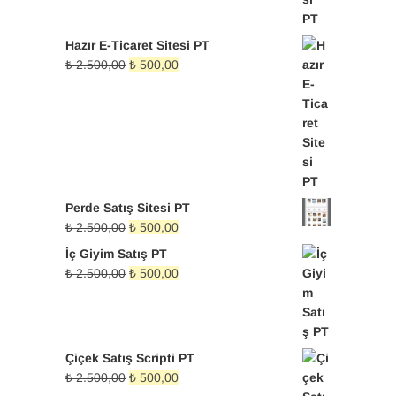
Hazır E-Ticaret Sitesi PT
Orijinal
Şu
₺
2.500,00
₺
500,00
fiyat:
andaki
₺ 2.500,00.
fiyat:
₺ 500,00.
Perde Satış Sitesi PT
Orijinal
Şu
₺
2.500,00
₺
500,00
fiyat:
andaki
İç Giyim Satış PT
₺ 2.500,00.
fiyat:
Orijinal
Şu
₺
2.500,00
₺
500,00
₺ 500,00.
fiyat:
andaki
₺ 2.500,00.
fiyat:
₺ 500,00.
Çiçek Satış Scripti PT
Orijinal
Şu
₺
2.500,00
₺
500,00
fiyat:
andaki