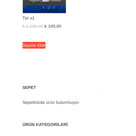
Tur v1
Orijinal
Şu
₺
1.000,00
₺
100,00
fiyat:
andaki
₺ 1.000,00.
fiyat:
Sepete Ekle
₺ 100,00.
SEPET
Sepetinizde ürün bulunmuyor.
ÜRÜN KATEGORILERI