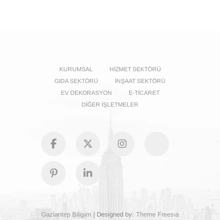
KURUMSAL
HIZMET SEKTÖRÜ
GIDA SEKTÖRÜ
İNŞAAT SEKTÖRÜ
EV DEKORASYON
E-TICARET
DIĞER İŞLETMELER
facebook
Twitter
Instagram
GooglePl
Pinterest
Linkedin
Gaziantep Bilişim
| Designed by:
Theme Freesia