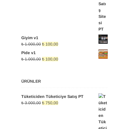
₺ 500,00.
Giyim v1
Orijinal
Şu
₺
1.000,00
₺
100,00
fiyat:
andaki
Pide v1
₺ 1.000,00.
fiyat:
Orijinal
Şu
₺
1.000,00
₺
100,00
₺ 100,00.
fiyat:
andaki
₺ 1.000,00.
fiyat:
₺ 100,00.
ÜRÜNLER
Tüketiciden Tüketiciye Satış PT
Orijinal
Şu
₺
3.000,00
₺
750,00
fiyat:
andaki
₺ 3.000,00.
fiyat:
₺ 750,00.