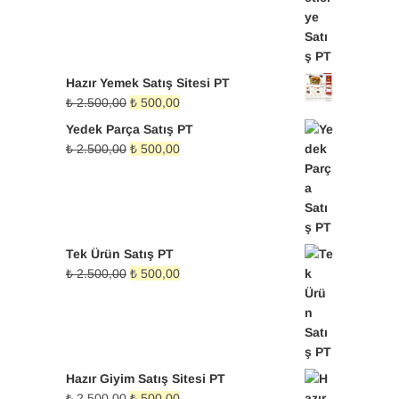
Hazır Yemek Satış Sitesi PT
Orijinal
Şu
₺
2.500,00
₺
500,00
fiyat:
andaki
Yedek Parça Satış PT
₺ 2.500,00.
fiyat:
Orijinal
Şu
₺
2.500,00
₺
500,00
₺ 500,00.
fiyat:
andaki
₺ 2.500,00.
fiyat:
₺ 500,00.
Tek Ürün Satış PT
Orijinal
Şu
₺
2.500,00
₺
500,00
fiyat:
andaki
₺ 2.500,00.
fiyat:
₺ 500,00.
Hazır Giyim Satış Sitesi PT
Orijinal
Şu
₺
2.500,00
₺
500,00