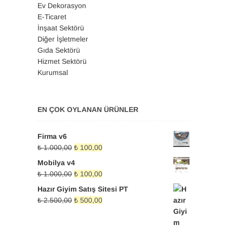
Ev Dekorasyon
E-Ticaret
İnşaat Sektörü
Diğer İşletmeler
Gıda Sektörü
Hizmet Sektörü
Kurumsal
EN ÇOK OYLANAN ÜRÜNLER
Firma v6
Orijinal
Şu
₺
1.000,00
₺
100,00
fiyat:
andaki
Mobilya v4
₺ 1.000,00.
fiyat:
Orijinal
Şu
₺
1.000,00
₺
100,00
₺ 100,00.
fiyat:
andaki
Hazır Giyim Satış Sitesi PT
₺ 1.000,00.
fiyat:
Orijinal
Şu
₺
2.500,00
₺
500,00
₺ 100,00.
fiyat:
andaki
₺ 2.500,00.
fiyat: