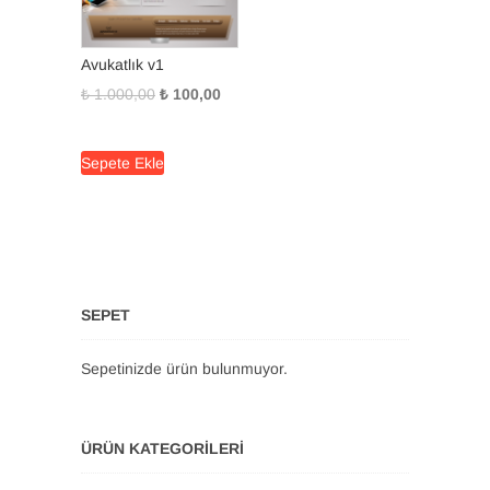
Avukatlık v1
Orijinal
Şu
₺
1.000,00
₺
100,00
fiyat:
andaki
₺ 1.000,00.
fiyat:
Sepete Ekle
₺ 100,00.
SEPET
Sepetinizde ürün bulunmuyor.
ÜRÜN KATEGORILERI