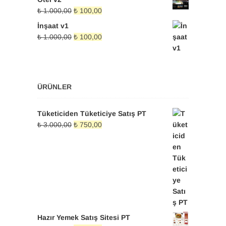
₺ 1.000,00.
fiyat:
Orijinal
Şu
₺
1.000,00
₺
100,00
₺ 100,00.
fiyat:
andaki
İnşaat v1
₺ 1.000,00.
fiyat:
Orijinal
Şu
₺
1.000,00
₺
100,00
₺ 100,00.
fiyat:
andaki
₺ 1.000,00.
fiyat:
₺ 100,00.
ÜRÜNLER
Tüketiciden Tüketiciye Satış PT
Orijinal
Şu
₺
3.000,00
₺
750,00
fiyat:
andaki
₺ 3.000,00.
fiyat:
₺ 750,00.
Hazır Yemek Satış Sitesi PT