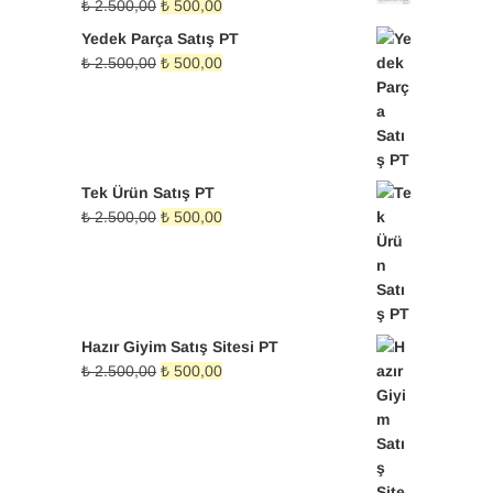
Orijinal
Şu
₺
2.500,00
₺
500,00
fiyat:
andaki
Yedek Parça Satış PT
₺ 2.500,00.
fiyat:
Orijinal
Şu
₺
2.500,00
₺
500,00
₺ 500,00.
fiyat:
andaki
₺ 2.500,00.
fiyat:
₺ 500,00.
Tek Ürün Satış PT
Orijinal
Şu
₺
2.500,00
₺
500,00
fiyat:
andaki
₺ 2.500,00.
fiyat:
₺ 500,00.
Hazır Giyim Satış Sitesi PT
Orijinal
Şu
₺
2.500,00
₺
500,00
fiyat:
andaki
₺ 2.500,00.
fiyat:
₺ 500,00.