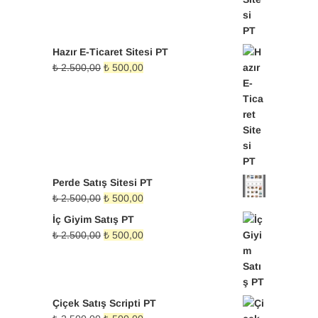
Hazır E-Ticaret Sitesi PT
Orijinal
Şu
₺
2.500,00
₺
500,00
fiyat:
andaki
₺ 2.500,00.
fiyat:
₺ 500,00.
Perde Satış Sitesi PT
Orijinal
Şu
₺
2.500,00
₺
500,00
fiyat:
andaki
İç Giyim Satış PT
₺ 2.500,00.
fiyat:
Orijinal
Şu
₺
2.500,00
₺
500,00
₺ 500,00.
fiyat:
andaki
₺ 2.500,00.
fiyat:
₺ 500,00.
Çiçek Satış Scripti PT
Orijinal
Şu