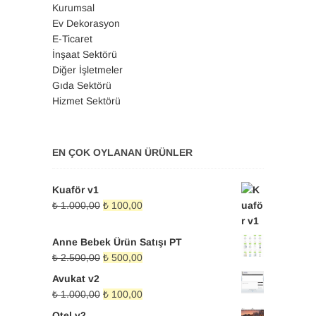
Kurumsal
Ev Dekorasyon
E-Ticaret
İnşaat Sektörü
Diğer İşletmeler
Gıda Sektörü
Hizmet Sektörü
EN ÇOK OYLANAN ÜRÜNLER
Kuaför v1
Orijinal
Şu
₺
1.000,00
₺
100,00
fiyat:
andaki
₺ 1.000,00.
fiyat:
Anne Bebek Ürün Satışı PT
₺ 100,00.
Orijinal
Şu
₺
2.500,00
₺
500,00
fiyat:
andaki
Avukat v2
₺ 2.500,00.
fiyat:
Orijinal
Şu
₺
1.000,00
₺
100,00
₺ 500,00.
fiyat:
andaki
Otel v2