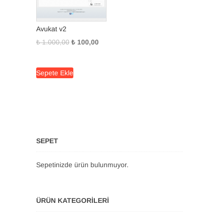
Avukat v2
Orijinal
Şu
₺
1.000,00
₺
100,00
fiyat:
andaki
₺ 1.000,00.
fiyat:
Sepete Ekle
₺ 100,00.
SEPET
Sepetinizde ürün bulunmuyor.
ÜRÜN KATEGORILERI