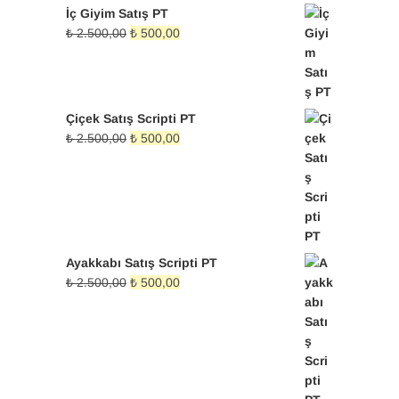
fiyat:
andaki
İç Giyim Satış PT
₺ 2.500,00.
fiyat:
Orijinal
Şu
₺
2.500,00
₺
500,00
₺ 500,00.
fiyat:
andaki
₺ 2.500,00.
fiyat:
₺ 500,00.
Çiçek Satış Scripti PT
Orijinal
Şu
₺
2.500,00
₺
500,00
fiyat:
andaki
₺ 2.500,00.
fiyat:
₺ 500,00.
Ayakkabı Satış Scripti PT
Orijinal
Şu
₺
2.500,00
₺
500,00
fiyat:
andaki
₺ 2.500,00.
fiyat:
₺ 500,00.