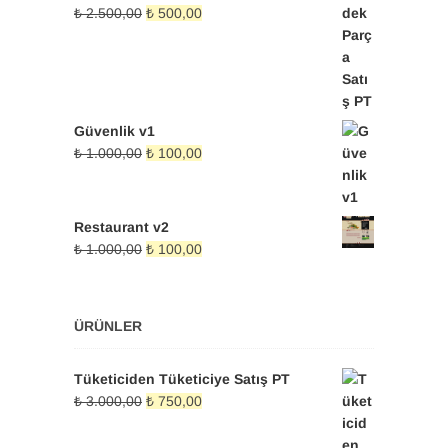
Orijinal
Şu
₺
2.500,00
₺
500,00
fiyat:
andaki
₺ 2.500,00.
fiyat:
₺ 500,00.
Güvenlik v1
Orijinal
Şu
₺
1.000,00
₺
100,00
fiyat:
andaki
₺ 1.000,00.
fiyat:
₺ 100,00.
Restaurant v2
Orijinal
Şu
₺
1.000,00
₺
100,00
fiyat:
andaki
₺ 1.000,00.
fiyat:
₺ 100,00.
ÜRÜNLER
Tüketiciden Tüketiciye Satış PT
Orijinal
Şu
₺
3.000,00
₺
750,00
fiyat:
andaki
₺ 3.000,00.
fiyat: