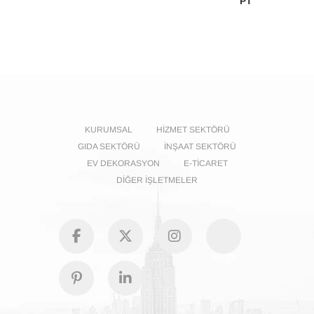
KURUMSAL
HIZMET SEKTÖRÜ
GIDA SEKTÖRÜ
İNŞAAT SEKTÖRÜ
EV DEKORASYON
E-TICARET
DIĞER İŞLETMELER
facebook
Twitter
Instagram
GooglePl
Pinterest
Linkedin