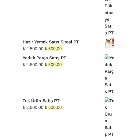
₺ 750,00.
Hazır Yemek Satış Sitesi PT
Orijinal
Şu
₺
2.500,00
₺
500,00
fiyat:
andaki
Yedek Parça Satış PT
₺ 2.500,00.
fiyat:
Orijinal
Şu
₺
2.500,00
₺
500,00
₺ 500,00.
fiyat:
andaki
₺ 2.500,00.
fiyat:
₺ 500,00.
Tek Ürün Satış PT
Orijinal
Şu
₺
2.500,00
₺
500,00
fiyat:
andaki
₺ 2.500,00.
fiyat:
₺ 500,00.