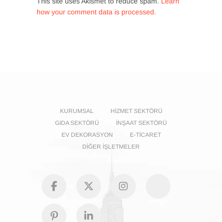
This site uses Akismet to reduce spam.
Learn
how your comment data is processed.
KURUMSAL
HIZMET SEKTÖRÜ
GIDA SEKTÖRÜ
İNŞAAT SEKTÖRÜ
EV DEKORASYON
E-TICARET
DIĞER İŞLETMELER
facebook
Twitter
Instagram
GooglePl
Pinterest
Linkedin