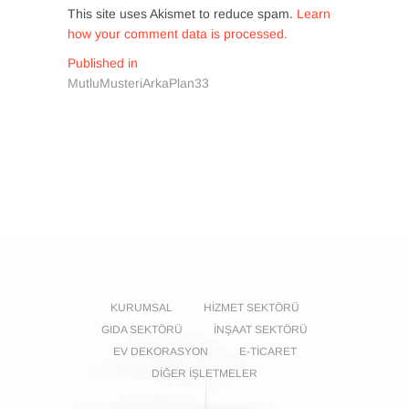
This site uses Akismet to reduce spam.
Learn
how your comment data is processed.
Yazı
Published in
MutluMusteriArkaPlan33
gezinmesi
KURUMSAL
HIZMET SEKTÖRÜ
GIDA SEKTÖRÜ
İNŞAAT SEKTÖRÜ
EV DEKORASYON
E-TICARET
DIĞER İŞLETMELER