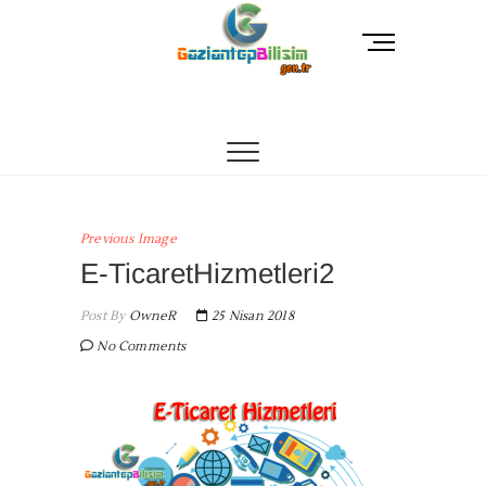
Skip
to
M
content
e
n
Gaziantep Bilişim
TEKNOLOJI DANIŞMANINIZ
u
B
u
t
t
o
Previous Image
n
E-TicaretHizmetleri2
Post By
OwneR
25 Nisan 2018
No Comments