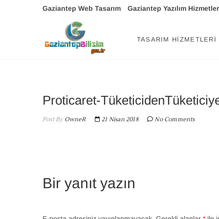
Skip
Gaziantep Web Tasarım
Gaziantep Yazılım Hizmetler
to
content
Gaziantep Bil
TEKNOLOJI DANIŞMANINIZ
TASARIM HIZMETLERI
Proticaret-TüketicidenTüketiciy
Post By
OwneR
21 Nisan 2018
No Comments
Bir yanıt yazın
E-posta adresiniz yayınlanmayacak.
Gerekli alanlar
*
ile 