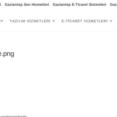
i
Gaziantep Seo Hizmetleri
Gaziantep E-Ticaret Sistemleri
Gazi
işim
YAZILIM HIZMETLERI
E-TICARET HIZMETLERI
e.png
işaretlenmişlerdir