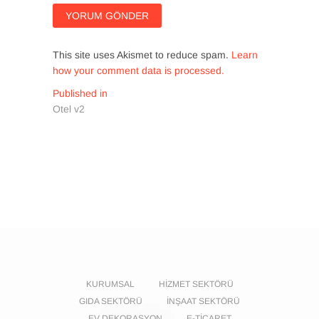
This site uses Akismet to reduce spam.
Learn
how your comment data is processed.
Yazı
Published in
Otel v2
gezinmesi
KURUMSAL
HIZMET SEKTÖRÜ
GIDA SEKTÖRÜ
İNŞAAT SEKTÖRÜ
EV DEKORASYON
E-TICARET