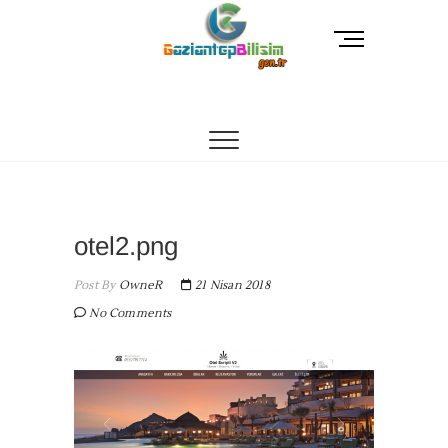
Skip
to
M
content
e
n
Gaziantep Bilişim
TEKNOLOJI DANIŞMANINIZ
u
B
u
t
t
o
n
otel2.png
Post By
OwneR
21 Nisan 2018
No Comments